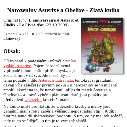
Narozeniny Asterixe a Obelixe - Zlatá kniha
Originál (34.)
L'anniversaire d'Astérix et
Obélix - Le Livre d'or
(22.10.2009)
Egmont (34.) 22. 10. 2009, přeložil Michal
Lázňovský
Obsah:
Díl vydaný k padesátému výročí
prvního
vydání Asterixe
. Pojem "obsah" nemá
v případě tohoto sešitu příliš smysl... a je
zcela shrnut v názvu. Jde o scénky na
téma použité v dílu
Asterix a Latraviata
, tentokrát si gratulanti
dávají více záležet (v prvním pokusu o narozeniny se vesničané
zmohli akorát na to, že nezabránili příjezdu matek Asterixe a
Obelixe)... a právě výběr a plánování darů jsou použity pro
předvedení
Uderzeho
kreseb či maleb.
Na tomto místě prohlašuji, že Uderzeho kresby a malby jsou
geniální, mají široký záběr a většinou nepostrádají vtip... A díky
nim má tento díl sběratelskou hodnotu. S tím, co by měl být scénář,
tedy to co se "děje"... s tím je to výrazně slabší.