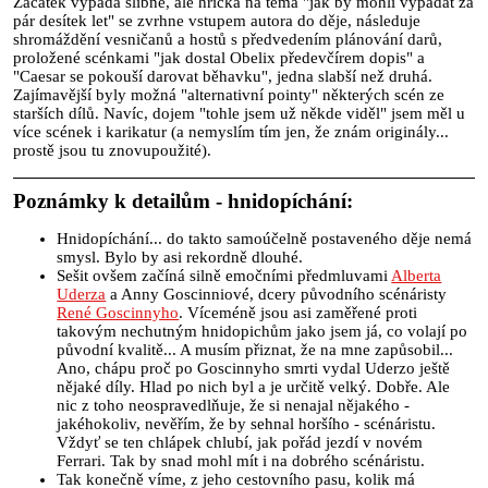
Začátek vypadá slibně, ale hříčka na téma "jak by mohli vypadat za
pár desítek let" se zvrhne vstupem autora do děje, následuje
shromáždění vesničanů a hostů s předvedením plánování darů,
proložené scénkami "jak dostal Obelix předevčírem dopis" a
"Caesar se pokouší darovat běhavku", jedna slabší než druhá.
Zajímavější byly možná "alternativní pointy" některých scén ze
starších dílů. Navíc, dojem "tohle jsem už někde viděl" jsem měl u
více scének i karikatur (a nemyslím tím jen, že znám originály...
prostě jsou tu znovupoužité).
Poznámky k detailům - hnidopíchání:
Hnidopíchání... do takto samoúčelně postaveného děje nemá
smysl. Bylo by asi rekordně dlouhé.
Sešit ovšem začíná silně emočními předmluvami
Alberta
Uderza
a Anny Goscinniové, dcery původního scénáristy
René Goscinnyho
. Víceméně jsou asi zaměřené proti
takovým nechutným hnidopichům jako jsem já, co volají po
původní kvalitě... A musím přiznat, že na mne zapůsobil...
Ano, chápu proč po Goscinnyho smrti vydal Uderzo ještě
nějaké díly. Hlad po nich byl a je určitě velký. Dobře. Ale
nic z toho neospravedlňuje, že si nenajal nějakého -
jakéhokoliv, nevěřím, že by sehnal horšího - scénáristu.
Vždyť se ten chlápek chlubí, jak pořád jezdí v novém
Ferrari. Tak by snad mohl mít i na dobrého scénáristu.
Tak konečně víme, z jeho cestovního pasu, kolik má